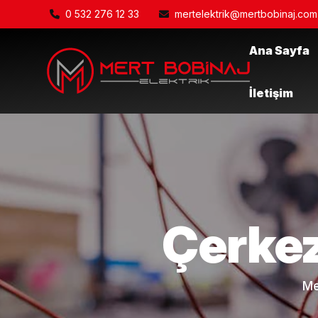
0 532 276 12 33
mertelektrik@mertbobinaj.com
Ana Sayfa
İletişim
Çerkez
Me