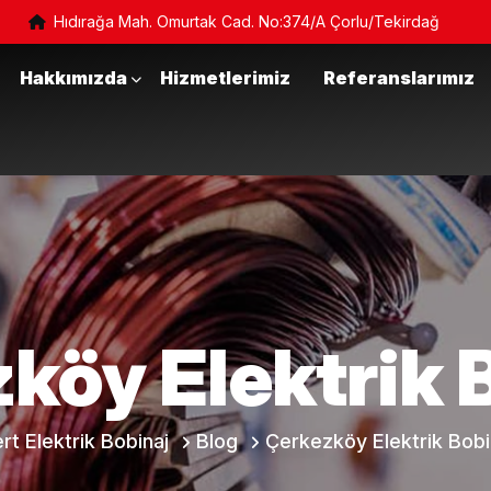
Hıdırağa Mah. Omurtak Cad. No:374/A Çorlu/Tekirdağ
Hakkımızda
Hizmetlerimiz
Referanslarımız
köy Elektrik 
rt Elektrik Bobinaj
Blog
Çerkezköy Elektrik Bobi