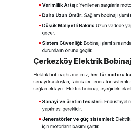
Verimlilik Artışı:
Yenilenen sargılarla moto
Daha Uzun Ömür:
Sağlam bobinaj işlemi 
Düşük Maliyetli Bakım:
Uzun vadede yapı
geçer.
Sistem Güvenliği:
Bobinaj işlemi sırasında 
durumların önüne geçilir.
Çerkezköy Elektrik Bobina
Elektrik bobinaj hizmetimiz,
her tür motoru kul
sanayi kuruluşları, fabrikalar, jeneratör sisteml
sağlamaktayız. Elektrik bobinajı, aşağıdaki alanla
Sanayi ve üretim tesisleri:
Endüstriyel ma
yapılması gereklidir.
Jeneratörler ve güç sistemleri:
Elektri
için motorların bakımı şarttır.