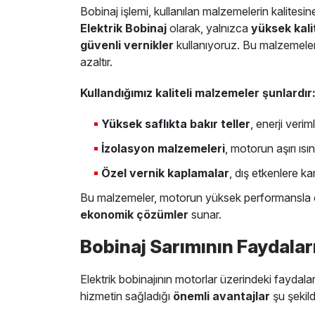
Bobinaj işlemi, kullanılan malzemelerin kalitesi
Elektrik Bobinaj
olarak, yalnızca
yüksek kali
güvenli vernikler
kullanıyoruz. Bu malzemeler, mo
azaltır.
Kullandığımız kaliteli malzemeler şunlardır
Yüksek saflıkta bakır teller
, enerji verim
İzolasyon malzemeleri
, motorun aşırı ısı
Özel vernik kaplamalar
, dış etkenlere kar
Bu malzemeler, motorun yüksek performansla ç
ekonomik çözümler
sunar.
Bobinaj Sarımının Faydalar
Elektrik bobinajının motorlar üzerindeki faydalar
hizmetin sağladığı
önemli avantajlar
şu şekild