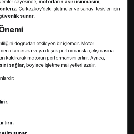
işlemler sayesinde,
motorların aşırı ısınmasını,
önleriz.
Çerkezköy’deki işletmeler ve sanayi tesisleri için
 güvenlik sunar.
l Önemi
mliliğini doğrudan etkileyen bir işlemdir. Motor
amamen durmasına veya düşük performansla çalışmasına
dan kaldırarak motorun performansını artırır. Ayrıca,
sini sağlar
, böylece işletme maliyetleri azalır.
nlardır:
rir.
rtırır.
üretim sunar.