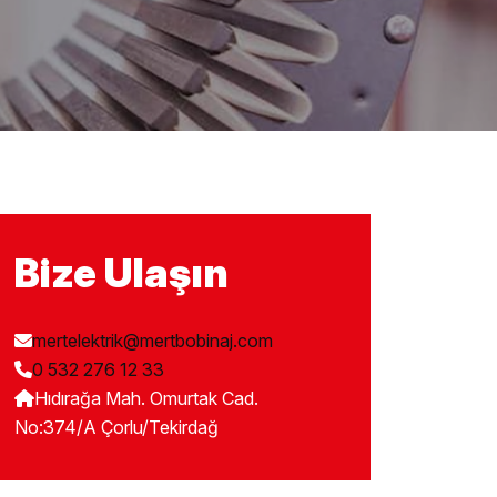
Bize Ulaşın
mertelektrik@mertbobinaj.com
0 532 276 12 33
Hıdırağa Mah. Omurtak Cad.
No:374/A Çorlu/Tekirdağ